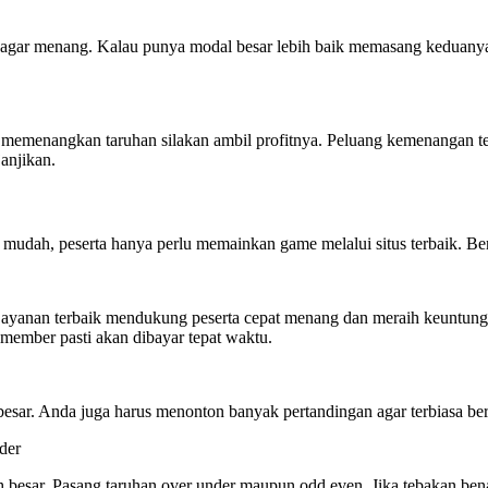
nap agar menang. Kalau punya modal besar lebih baik memasang keduany
asil memenangkan taruhan silakan ambil profitnya. Peluang kemenangan t
anjikan.
udah, peserta hanya perlu memainkan game melalui situs terbaik. Berik
 Layanan terbaik mendukung peserta cepat menang dan meraih keuntunga
ember pasti akan dibayar tepat waktu.
besar. Anda juga harus menonton banyak pertandingan agar terbiasa b
der
bih besar. Pasang taruhan over under maupun odd even. Jika tebakan b