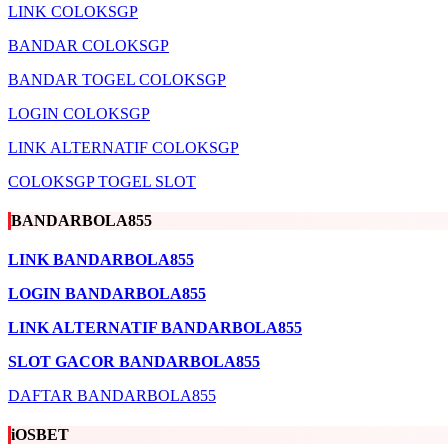
LINK COLOKSGP
BANDAR COLOKSGP
BANDAR TOGEL COLOKSGP
LOGIN COLOKSGP
LINK ALTERNATIF COLOKSGP
COLOKSGP TOGEL SLOT
BANDARBOLA855
LINK BANDARBOLA855
LOGIN BANDARBOLA855
LINK ALTERNATIF BANDARBOLA855
SLOT GACOR BANDARBOLA855
DAFTAR BANDARBOLA855
iOSBET