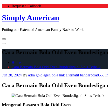
Skip
Request a Callback
to
the
Simply American
content
Putting our Extended American Family Back to Work
Primary
Menu
Cara Bermain Bola Odd Even Bundesliga d
Home
Cara Bermain Bola Odd Even Bundesliga di Situs Terbaik
Jun 28, 2024
By
adm gold
agen bola
link alternatif bandarbola855
,
li
Cara Bermain Bola Odd Even Bundesliga d
Mengenal Pasaran Bola Odd Even