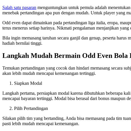
Salah satu pasaran
menguntungkan untuk pemula adalah menentuka
menebak pertandingan apa pun dengan mudah. Untuk player yang mau
Odd even dapat dimainkan pada pertandingan liga italia, eropa, ma
terus menerus setiap harinya. Nikmati pengalaman menjanjikan yang 
Bila ingin memasang taruhan secara ganjil dan genap, peserta harus m
hadiah bernilai tinggi.
Langkah Mudah Bermain Odd Even Bola 
Temukan pertandingan yang cocok dan hindari memasang secara subjekt
akan lebih mudah mencapai kemenangan tertinggi.
Siapkan Modal
Langkah pertama, persiapkan modal karena dibutuhkan beberapa kali 
mencapai bayaran tertinggi. Modal bisa berasal dari bonus maupun de
Pilih Pertandingan
Silakan pilih tim yang bertanding, Anda bisa memasang pada tim tuan
pasti lebih mudah mencapai kemenangan.