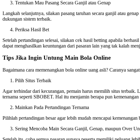
Tentukan Mau Pasang Secara Ganjil atau Genap
Langkah selanjutnya, silakan pasang taruhan secara ganjil atau ge
dukungan sistem terbaik.
Periksa Hasil Bet
Setelah pertandingan selesai, silakan cek hasil betting apabila berh
dapat menghasilkan keuntungan dari pasaran lain yang tak kalah menj
Tips Jika Ingin Untung Main Bola Online
Bagaimana cara memenangkan bola online uang asli? Caranya sangat m
Pilih Situs Terbaik
Agar terhindar dari kecurangan, pemain harus memilih situs terbaik.
ternama seperti SBOBET. Hal itu menjamin berapa pun kemenangan m
Mainkan Pada Pertandingan Ternama
Pilihlah pertandingan besar agar lebih mudah mencapai kemenangan 
Sering Mencoba Main Secara Ganjil, Genap, maupun Over Un
Setelah itu, coba semua pasaran supaya peserta memiliki peluang le