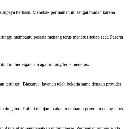
a supaya berhasil. Menebak permainan ini sangat mudah karena
ertinggi membantu peserta menang terus menerus setiap saat. Peserta
ut ini berbagai cara agar untung terus menerus.
n tertinggi. Biasanya, layanan telah bekerja sama dengan provider
ermain game. Hal ini menjamin akan membantu peserta menang terus.
enar, Anda akan mendapatkan untung besar. Permainan pilihan Anda